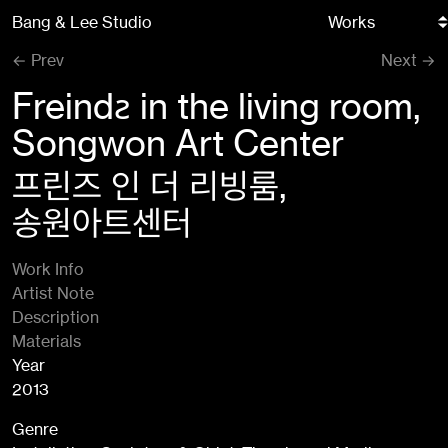
Skip
Bang & Lee Studio
to
content
Prev
Next
Freindƨ in the living room,
Songwon Art Center
프린즈 인 더 리빙룸,
송원아트센터
Work Info
Artist Note
Description
Materials
Year
2013
Genre