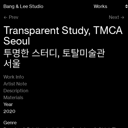
Skip
Bang & Lee Studio
to
content
Prev
Next
Transparent Study, TMCA
Seoul
투명한 스터디, 토탈미술관
서울
Work Info
Artist Note
Description
Materials
Year
2020
Genre